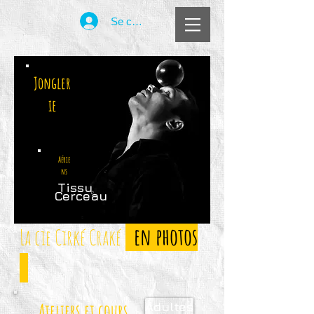
Se connecter
Jongler
ie
Aérie
ns
Tissu
Cerceau
en photos
La cie Cirké Craké
Ateliers et cours
Adultes