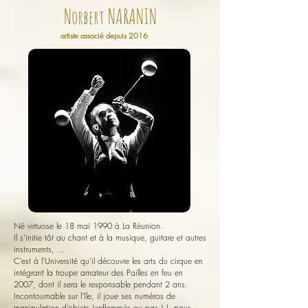
N
NARANIN
orbert
artiste associé depuis 2016
Né virtuose le 18 mai 1990 à La Réunion.
Il s’initie tôt au chant et à la musique, guitare et autres
instruments, ...
C’est à l'Université qu’il découvre les arts du cirque en
intégrant la troupe amateur des Pailles en feu en
2007, dont il sera le responsable pendant 2 ans.
Incontournable sur l’île, il joue ses numéros de
manipulation d’objets (enflammés ou pas ! ), pour