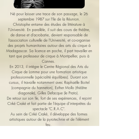
Né pour laisser une trace de son passage, le 26
septembre 1987 sur l’île de la Réunion.
Christophe entame des études de littérature à
l’Université. En parallèle, il suit des cours de théâtre,
de danse et d’acrobatie, devient responsable de
l’association culturelle de l’Université, et co-organise
des projets humanitaires autour des arts du cirque à
Madagascar. Sa licence en poche, il part travailler en
tant que professeur de cirque à Montpellier, puis à
Cannes.
En 2013, il intègre le Centre Régional des Arts du
Cirque de Lomme pour une formation artistique
professionnelle (spécialité équilibres). Durant son
cursus, il travaille notamment avec Raphaëlle Boitel
(compagnie du hanneton), Esther Mollo (théâtre
diagonale), Gilles Defacque (le Prato).
De retour sur son île, fort de ses expériences, il rejoint
Cirké Craké et fait partie de l'équipe d'interprètes du
spectacle "C.R.A.C".
Au sein de Cirké Craké, il développe des formes
artistiques autour de la pyrotechnie et de l'élément
feu.
En 2020, il crée le spectacle "Alors Carcasse" puis
crée sa propre compagnie "Autre Ligne".