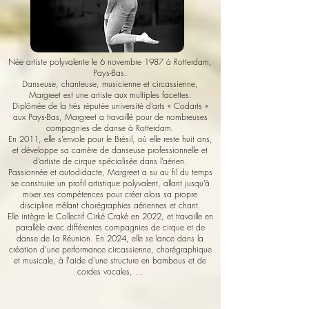
Née artiste polyvalente le 6 novembre 1987 à Rotterdam,
Pays-Bas.
Danseuse, chanteuse, musicienne et circassienne,
Margreet est une artiste aux multiples facettes.
Diplômée de la très réputée université d’arts « Codarts »
aux Pays-Bas, Margreet a travaillé pour de nombreuses
compagnies de danse à Rotterdam.
En 2011, elle s’envole pour le Brésil, où elle reste huit ans,
et développe sa carrière de danseuse professionnelle et
d’artiste de cirque spécialisée dans l’aérien.
Passionnée et autodidacte, Margreet a su au fil du temps
se construire un profil artistique polyvalent, allant jusqu’à
mixer ses compétences pour créer alors sa propre
discipline mêlant chorégraphies aériennes et chant.
Elle intègre le Collectif Cirké Craké en 2022, et travaille en
parallèle avec différentes compagnies de cirque et de
danse de La Réunion. En 2024, elle se lance dans la
création d'une performance circassienne, chorégraphique
et musicale, à l'aide d'une structure en bambous et de
cordes vocales, ...