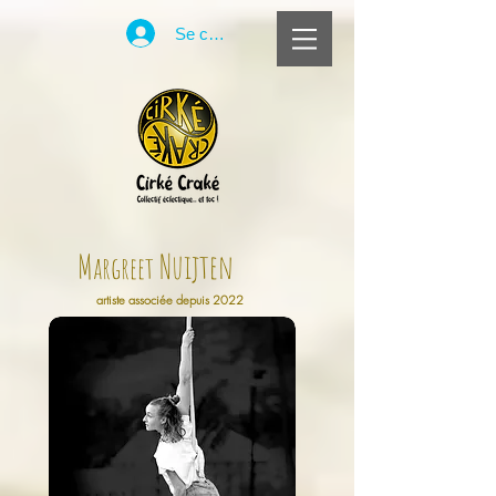
Se connecter
M
Nuijten
argreet
artiste associée depuis 2022