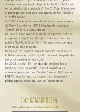
diverses compagnie et intègre le Collectif Cirké Craké
sur la création du spectacle C.R.A.C. Puis, il interprète
et participe aux créations des spectacle feu "Némésis"
et "L'effet Braise".
En 2017 il intègre le concert-spectacle « Zanfan Rev »
de Davy Sicard et en 2018 l'équipe du spectacle
"Gonfle" de la Cie Constellation.
Fin 2020, il sort avec le Collectif son premier solo de
jonglerie/manipulation d'objets, adapté à tous les
publics "Bat Karé Dann Ron". Ce spectacle poétique
et onirique joue toujours.
Depuis 2022, Norbert travaille avec les structures de
la Petite Enfance, où il conçoit, anime et interprète des
temps circassiens et musicaux.
En 2025, il créé " EK " un duo de jonglerie feu et
lumineux, avec Alexandra Farré et travaille à un
nouveau spectacle avec Maëlie Palomo. Titulaire du
BPJEPS - mention arts du cirque, il est intervenant
pédagogique cirque au sein de l'association.
T
RAMAROHETRA
oky
artiste co-fondateur de Cirké Craké en 2013