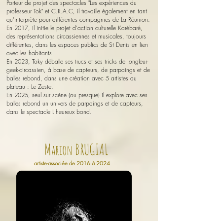
Porteur de projet des spectacles "Les expériences du
professeur Tok" et C.R.A.C, i
l travaille également en tant
qu’interprète pour différentes compagnies de La Réunion.
En 2017, il initie le projet d'action culturelle Karébaré,
des représentations circassiennes et musicales, toujours
différentes, dans les espaces publics de St Denis en lien
avec les habitants.
En 2023, Toky déballe ses trucs et ses tricks de jongleur-
geek-circassien, à base de capteurs, de parpaings et de
balles rebond, dans une création avec 5 artistes au
plateau : Le Zeste.
En 2025, seul sur scène (ou presque) il explore avec ses
balles rebond un univers de parpaings et de capteurs,
dans le spectacle L'heureux bond.
M
BRUGIAL
arion
artiste-associée de 2016 à 2024