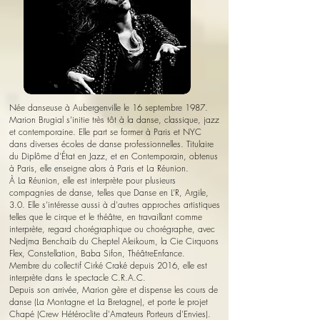
Née danseuse à Aubergenville le 16 septembre 1987.
Marion Brugial s’initie très tôt à la danse, classique, jazz
et contemporaine. Elle part se former à Paris et NYC
dans diverses écoles de danse professionnelles. Titulaire
du Diplôme d’État en Jazz, et en Contemporain, obtenus
à Paris, elle enseigne alors à Paris et La Réunion.
À La Réunion, elle est interprète pour plusieurs
compagnies de danse, telles que Danse en L’R, Argile,
3.0. Elle s’intéresse aussi à d'autres approches artistiques
telles que le cirque et le théâtre, en travaillant comme
interprète, regard chorégraphique ou chorégraphe, avec
Nedjma Benchaib du Cheptel Aleikoum, la Cie Cirquons
Flex, Constellation, Baba Sifon, ThéâtreEnfance.
Membre du collectif Cirké Craké depuis 2016, elle est
interprète dans le spectacle C.R.A.C.
Depuis son arrivée, Marion gère et dispense les cours de
danse (La Montagne et La Bretagne), et
porte le projet
Chapé (Crew Hétéroclite d'Amateurs Porteurs d'Envies).